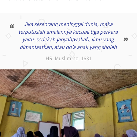
Jika seseorang meninggal dunia, maka 
“
terputuslah amalannya kecuali tiga perkara 
”
yaitu: sedekah jariyah(wakaf), ilmu yang 
dimanfaatkan, atau do’a anak yang sholeh
HR. Muslim no. 1631