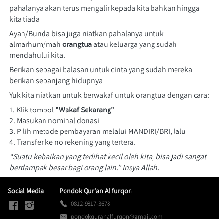
pahalanya akan terus mengalir kepada kita bahkan hingga 
kita tiada
Ayah/Bunda bisa juga niatkan pahalanya untuk 
almarhum/mah 
orangtua 
atau keluarga yang sudah 
mendahului kita.
Berikan sebagai balasan untuk cinta yang sudah mereka 
berikan sepanjang hidupnya
Yuk kita niatkan untuk berwakaf untuk orangtua dengan cara:
1. Klik tombol 
"Wakaf Sekarang"
2. Masukan nominal donasi
3. Pilih metode pembayaran melalui MANDIRI/BRI, lalu
4. Transfer ke no rekening yang tertera.
“Suatu kebaikan yang terlihat kecil oleh kita, bisa jadi sangat 
berdampak besar bagi orang lain.” Insya Allah.
Social Media
Pondok Qur'an Al furqon
0812-9817-3678
pondokquranalfurqon@gmail.com