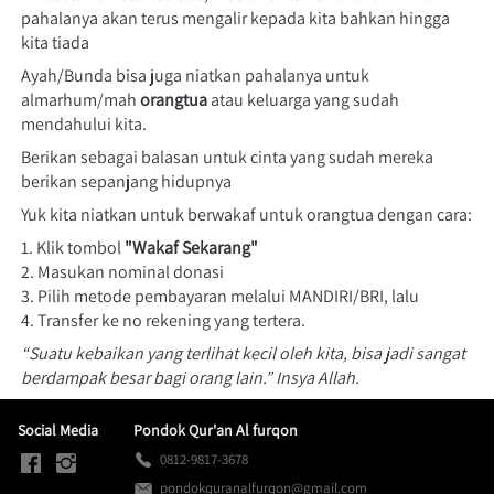
pahalanya akan terus mengalir kepada kita bahkan hingga 
kita tiada
Ayah/Bunda bisa juga niatkan pahalanya untuk 
almarhum/mah 
orangtua 
atau keluarga yang sudah 
mendahului kita.
Berikan sebagai balasan untuk cinta yang sudah mereka 
berikan sepanjang hidupnya
Yuk kita niatkan untuk berwakaf untuk orangtua dengan cara:
1. Klik tombol 
"Wakaf Sekarang"
2. Masukan nominal donasi
3. Pilih metode pembayaran melalui MANDIRI/BRI, lalu
4. Transfer ke no rekening yang tertera.
“Suatu kebaikan yang terlihat kecil oleh kita, bisa jadi sangat 
berdampak besar bagi orang lain.” Insya Allah.
Social Media
Pondok Qur'an Al furqon
0812-9817-3678
pondokquranalfurqon@gmail.com