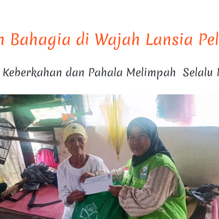
 Bahagia di Wajah Lansia Pe
h Keberkahan dan Pahala Melimpah  Selalu