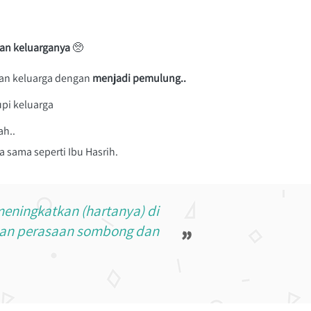
dan keluarganya
 🥺

dan keluarga dengan 
menjadi pemulung..
pi keluarga
ah..
 sama seperti Ibu Hasrih.
eningkatkan (hartanya) di 
kan perasaan sombong dan 
”