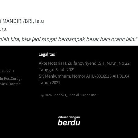
i MANDIRI/BRI, lalu
era.
oleh kita, bisa jadi sangat berdampak besar bagi orang lain.” 
Legalitas
Akte Notaris H.Zulfanovriyendi,SH, M.Kn, No 22 
Tanggal 5 Juli 2021
ail.com
SK Menkumham: Nomor AHU-0016515.AH.01.04 
u Kec.Curug, 
Tahun 2021
vinsi Banten
@
2026
Pondok Qur'an Al Furqon Inc.