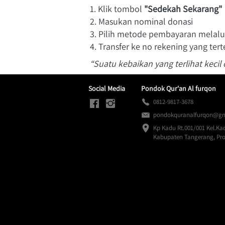
1. Klik tombol 
"Sedekah Sekarang"
2. Masukan nominal donasi
3. Pilih metode pembayaran melalu
4. Transfer ke no rekening yang tert
“Suatu kebaikan yang terlihat kecil 
Social Media
Pondok Qur'an Al furqon
0812-9817-3678
pondokquranalfurqon@gm
Kp Kadu Rt.001/001 Kel.Kad
Kabupaten Tangerang, Pro